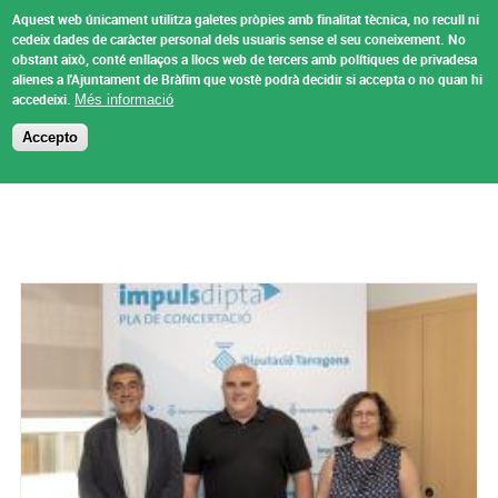
Vés al contingut
Aquest web únicament utilitza galetes pròpies amb finalitat tècnica, no recull ni
Ajuntament de
cedeix dades de caràcter personal dels usuaris sense el seu coneixement.
No
obstant això, conté enllaços a llocs web de tercers amb polítiques de privadesa
Bràfim
alienes a l'Ajuntament de Bràfim que vostè podrà decidir si accepta o no quan hi
Menu
accedeixi.
Més informació
Accepto
Esteu aquí
Inici
»
Notícies