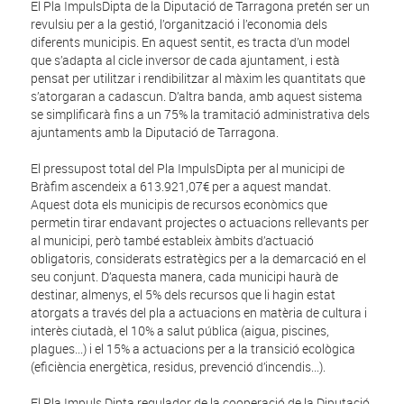
El Pla ImpulsDipta de la Diputació de Tarragona pretén ser un
revulsiu per a la gestió, l’organització i l’economia dels
diferents municipis. En aquest sentit, es tracta d’un model
que s’adapta al cicle inversor de cada ajuntament, i està
pensat per utilitzar i rendibilitzar al màxim les quantitats que
s’atorgaran a cadascun. D’altra banda, amb aquest sistema
se simplificarà fins a un 75% la tramitació administrativa dels
ajuntaments amb la Diputació de Tarragona.
El pressupost total del Pla ImpulsDipta per al municipi de
Bràfim
ascendeix a 613.921,07€
per a aquest mandat.
Aquest dota els municipis de recursos econòmics que
permetin tirar endavant projectes o actuacions rellevants per
al municipi, però també estableix àmbits d’actuació
obligatoris, considerats estratègics per a la demarcació en el
seu conjunt. D’aquesta manera, cada municipi haurà de
destinar, almenys, el 5% dels recursos que li hagin estat
atorgats a través del pla a actuacions en matèria de cultura i
interès ciutadà, el 10% a salut pública (aigua, piscines,
plagues...) i el 15% a actuacions per a la transició ecològica
(eficiència energètica, residus, prevenció d’incendis...).
El Pla Impuls Dipta regulador de la cooperació de la Diputació