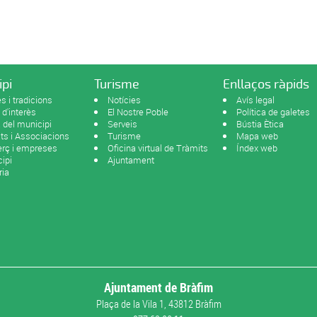
ipi
Turisme
Enllaços ràpids
s i tradicions
Notícies
Avís legal
 d'interès
El Nostre Poble
Política de galetes
del municipi
Serveis
Bústia Ètica
ats i Associacions
Turisme
Mapa web
rç i empreses
Oficina virtual de Tràmits
Índex web
ipi
Ajuntament
ria
Ajuntament de Bràfim
Plaça de la Vila 1, 43812 Bràfim