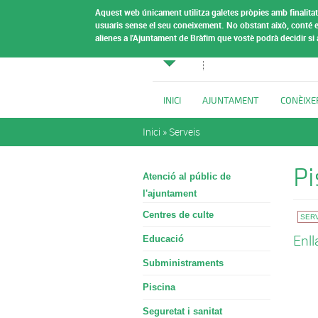
Vés al contingut
Aquest web únicament utilitza galetes pròpies amb finalitat 
Ajuntamen
usuaris sense el seu coneixement.
No obstant això, conté e
alienes a l'Ajuntament de Bràfim que vostè podrà decidir si
Bràfim
INICI
AJUNTAMENT
CONÈIXE
Esteu aquí
Inici
»
Serveis
Pi
Atenció al públic de
l'ajuntament
Centres de culte
SER
Enll
Educació
Subministraments
Piscina
Seguretat i sanitat