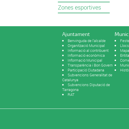
Zones esportives
Ajuntament
Munic
Benvinguda de l'alcalde
Feste
Organització Municipal
Llocs
Informació al contribuent
Mapa 
Informació econòmica
Entit
Informació Municipal
Come
Transparència i Bon Govern
Munic
Participació Ciutadana
Histò
Subvencions Generalitat de
Catalunya
Subvencions Diputació de
Tarragona
RAT