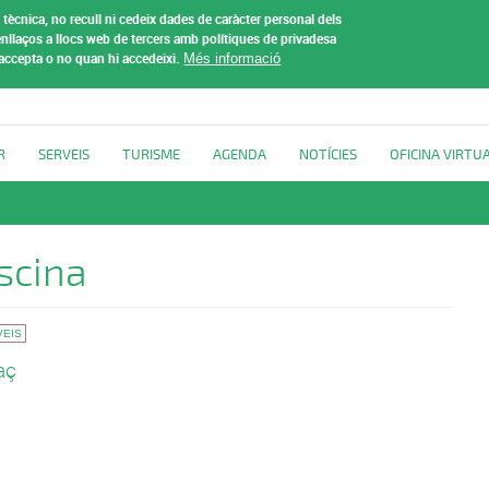
tècnica, no recull ni cedeix dades de caràcter personal dels
t de
nllaços a llocs web de tercers amb polítiques de privadesa
 accepta o no quan hi accedeixi.
Més informació
R
SERVEIS
TURISME
AGENDA
NOTÍCIES
OFICINA VIRTU
scina
VEIS
aç