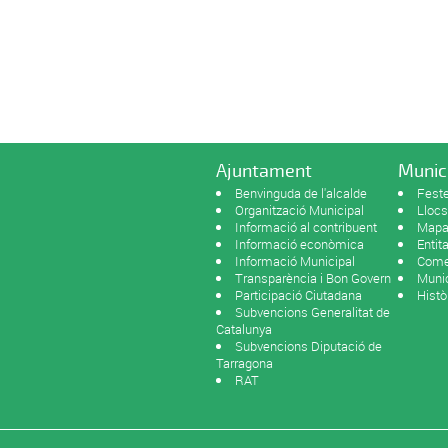
Ajuntament
Munic
Benvinguda de l'alcalde
Feste
Organització Municipal
Llocs
Informació al contribuent
Mapa 
Informació econòmica
Entit
Informació Municipal
Come
Transparència i Bon Govern
Munic
Participació Ciutadana
Histò
Subvencions Generalitat de
Catalunya
Subvencions Diputació de
Tarragona
RAT