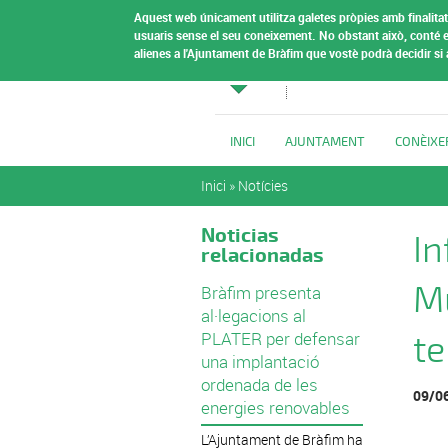
Vés al contingut
Aquest web únicament utilitza galetes pròpies amb finalitat 
Ajuntamen
usuaris sense el seu coneixement.
No obstant això, conté e
alienes a l'Ajuntament de Bràfim que vostè podrà decidir si
Bràfim
INICI
AJUNTAMENT
CONÈIXE
Esteu aquí
Inici
»
Notícies
Noticias
In
relacionadas
Mu
Bràfim presenta
al·legacions al
PLATER per defensar
t
una implantació
ordenada de les
09/0
energies renovables
L’Ajuntament de Bràfim ha