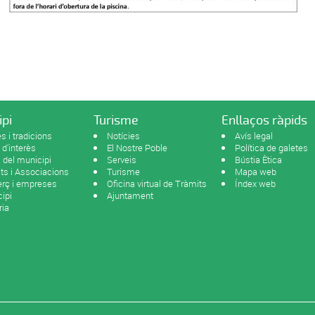
ipi
Turisme
Enllaços ràpids
s i tradicions
Notícies
Avís legal
 d'interès
El Nostre Poble
Política de galetes
del municipi
Serveis
Bústia Ètica
ats i Associacions
Turisme
Mapa web
rç i empreses
Oficina virtual de Tràmits
Índex web
ipi
Ajuntament
ria