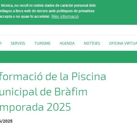
tècnica, no recull ni cedeix dades de caràcter personal dels
t de
nllaços a llocs web de tercers amb polítiques de privadesa
 accepta o no quan hi accedeixi.
Més informació
R
SERVEIS
TURISME
AGENDA
NOTÍCIES
OFICINA VIRTU
formació de la Piscina
nicipal de Bràfim
emporada 2025
6/2025